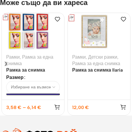
Може също да ви хареса
Рамки
,
Рамка за една
Рамки
,
Детски рамки
,
снимка
Рамка за една снимка
Рамка за снимка
Рамка за снимка Ilaria
Darwin
Размер
3,58
€
–
6,14
€
12,00
€