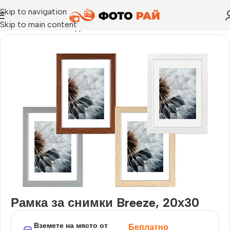
Skip to navigation
Skip to main content
Начало
›
Рамка за една снимка
›
Рамка за снимки Breeze, 2
Рамка за снимки Breeze, 20х30
Вземете на място от
Беплатно