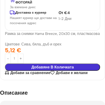
ФОТОРАЙ
За вземане днес
От
€
4
Доставка с куриер
Нашият куриер ще достави на
1-2 Дни
посочения адрес
Рамка за снимки Hama Breeze, 20х30 см, пластмасова
Цветове: Сива, бяла, дъб и орех
5,12
€
Добавяне В Количката
Добави за сравнение
Добави е желани
Описание