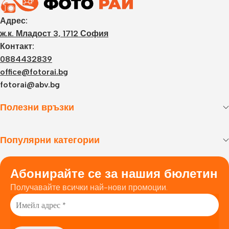
Адрес:
ж.к. Младост 3, 1712 София
Контакт:
0884432839
office@fotorai.bg
fotorai@abv.bg
Полезни връзки
Популярни категории
Абонирайте се за нашия бюлетин
Получавайте всички най-нови промоции.