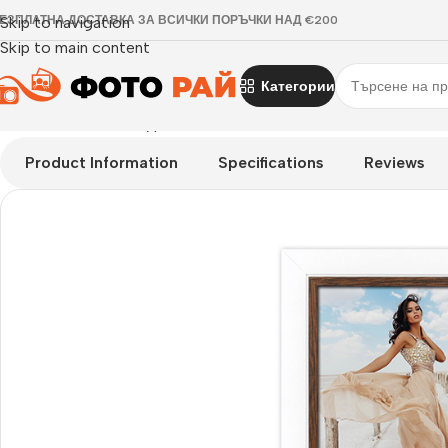
ЕЗПЛАТНА ДОСТАВКА ЗА ВСИЧКИ ПОРЪЧКИ НАД €200
Skip to navigation
Skip to main content
Категории
Начало
›
Рамка за една снимка
›
Рамка за снимки Caen 20×3
Product Information
Specifications
Reviews