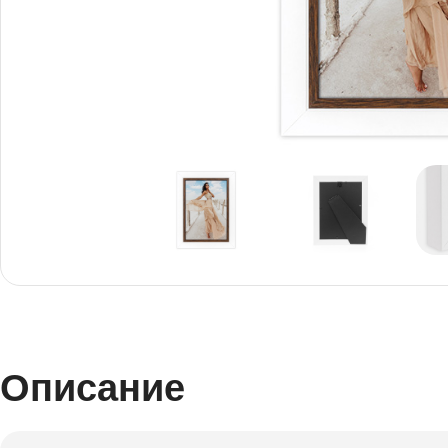
Снимки И
Дек
Постери
Сте
Снимки малък
Dibo
формат
Акр
Описание
Голям формат
Печ
Печат върху канава
пен