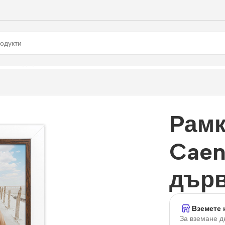
0 см., дърво
Рамк
Caen
дър
Вземете 
За вземане д