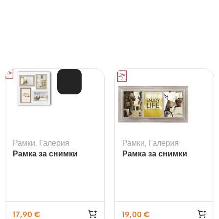
ИЗЧ
ЕРП
АН
Рамки
,
Галерия
Рамки
,
Галерия
Рамка за снимки
Рамка за снимки
галерия Melville
галерия Parana
17,90
€
19,00
€