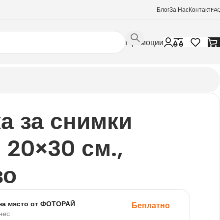
Блог
За Нас
Контакт
FA
Промоции
а за снимки
 20×30 см.,
во
на място от ФОТОРАЙ
Беплатно
нес