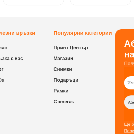
лезни връзки
Популярни категории
Аб
нас
Принт Център
н
зка с нас
Магазин
Пол
ог
Снимки
Qs
Подаръци
Рамки
Cameras
Ще б
Поли