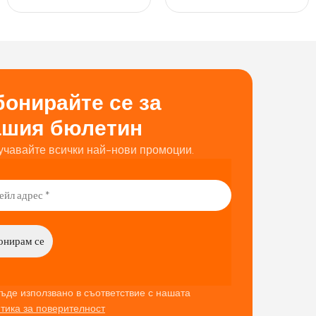
онирайте се за
ашия бюлетин
учавайте всички най-нови промоции.
ъде използвано в съответствие с нашата
тика за поверителност