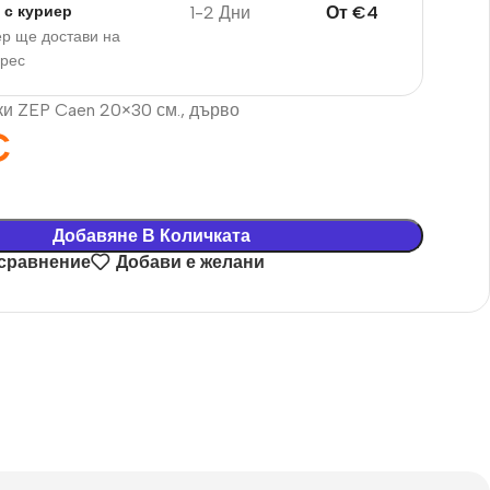
1-2 Дни
От
€
4
 с куриер
р ще достави на
дрес
ки ZEP Caen 20×30 см., дърво
€
Добавяне В Количката
 сравнение
Добави е желани