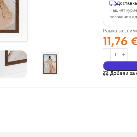
Доставка
Нашият курие
посочения а
Рамка за сним
11,76
Добави за
орация За
Текстил И
на
Подаръци
nd
Чаши
илик Бонд
Тениски
ат върху
Възглавници
окартон
Торбички