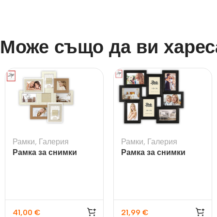
Може също да ви харес
Рамки
,
Галерия
Рамки
,
Галерия
Рамка за снимки
Рамка за снимки
галерия Livigno –
галерия Tolosa Black
8бр.
41,00
€
21,99
€