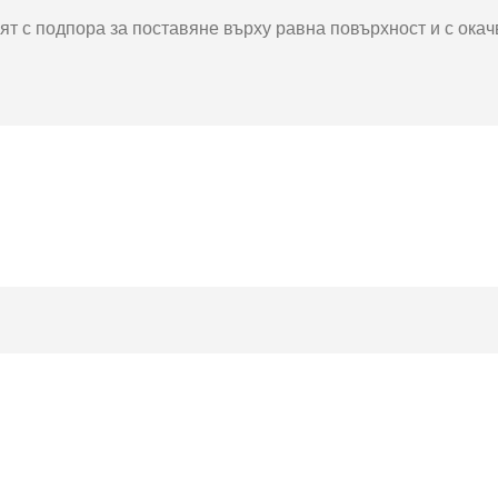
окнига
Фото пъзел 120
ят с подпора за поставяне върху равна повърхност и с ока
части
Магнити
Ключодържатели
Други