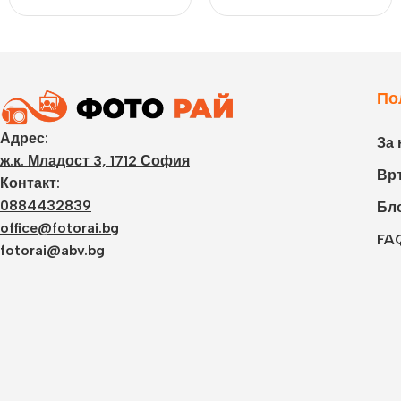
По
Адрес:
За 
ж.к. Младост 3, 1712 София
Връ
Контакт:
0884432839
Бл
office@fotorai.bg
FA
fotorai@abv.bg