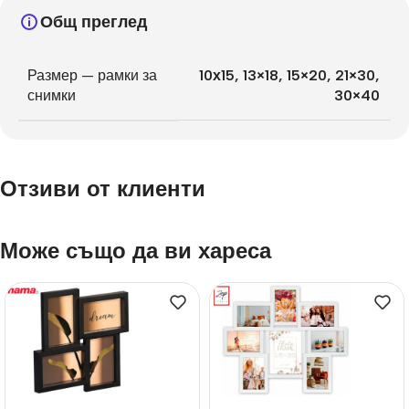
Общ преглед
Размер — рамки за
10х15
,
13×18
,
15×20
,
21×30
,
снимки
30×40
Отзиви от клиенти
Може също да ви хареса