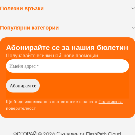
Полезни връзки
Популярни категории
Абонирайте се за нашия бюлетин
Получавайте всички най-нови промоции.
Ще бъде използвано в съответствие с нашата
Политика за
поверителност
ФОТОРАЙ
© 2026
Създаден от FlashPath Cloud
.