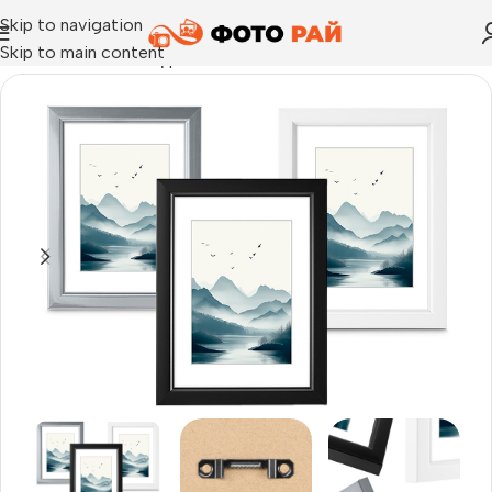
Skip to navigation
Skip to main content
Начало
›
Рамка за една снимка
›
Рамка за снимки Chill, пла