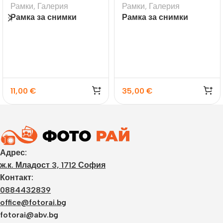
Рамки
,
Галерия
Рамки
,
Галерия
Рамка за снимки
Рамка за снимки
галерия Visby черна
галерия Riace
11,00
€
35,00
€
Адрес:
ж.к. Младост 3, 1712 София
Контакт:
0884432839
office@fotorai.bg
fotorai@abv.bg