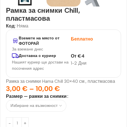
Рамка за снимки Chill,
пластмасова
Код:
Няма
Вземете на място от
Беплатно
ФОТОРАЙ
За вземане днес
От
€
4
Доставка с куриер
Нашият куриер ще достави на
1-2 Дни
посочения адрес
Рамка за снимки Hama Chill 30×40 см., пластмасова
3,00
€
–
10,00
€
Размер — рамки за снимки