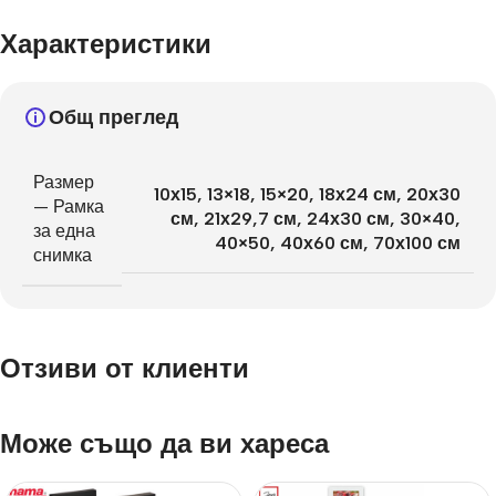
Характеристики
Общ преглед
Размер
10х15
,
13×18
,
15×20
,
18х24 см
,
20х30
— Рамка
см
,
21х29,7 см
,
24х30 см
,
30×40
,
за една
40×50
,
40х60 см
,
70х100 см
снимка
Отзиви от клиенти
Може също да ви хареса