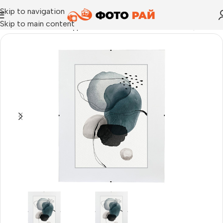
Skip to navigation
Skip to main content
Начало
›
Рамка за една снимка
›
Рамка за снимки Clip-Fix, 