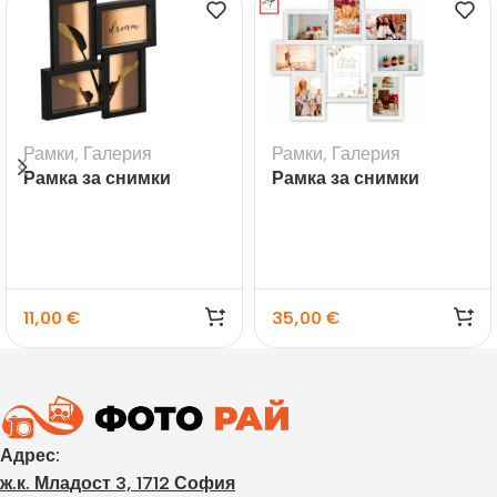
Рамки
,
Галерия
Рамки
,
Галерия
Рамка за снимки
Рамка за снимки
галерия Visby черна
галерия Riace
11,00
€
35,00
€
Адрес:
ж.к. Младост 3, 1712 София