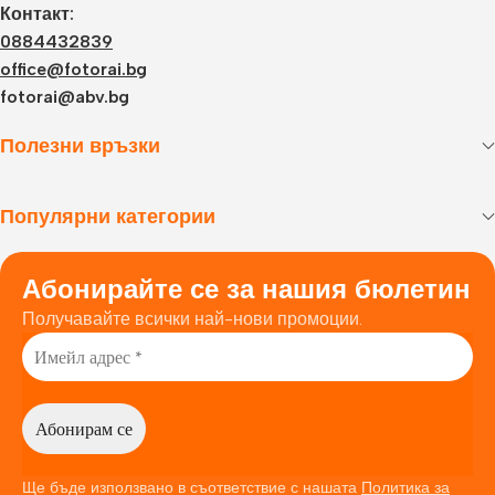
Контакт:
0884432839
office@fotorai.bg
fotorai@abv.bg
Полезни връзки
Популярни категории
Абонирайте се за нашия бюлетин
Получавайте всички най-нови промоции.
Ще бъде използвано в съответствие с нашата
Политика за