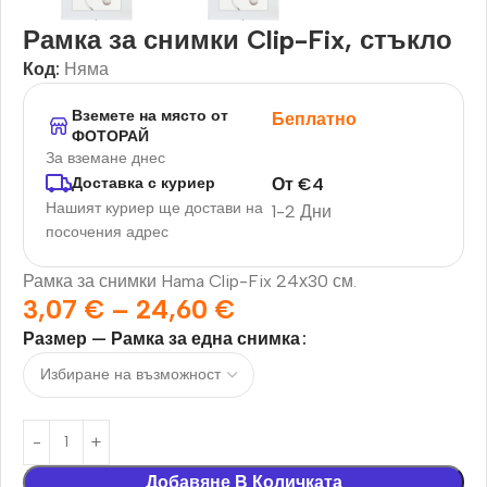
Рамка за снимки Clip-Fix, стъкло
Код:
Няма
Вземете на място от
Беплатно
ФОТОРАЙ
За вземане днес
От
€
4
Доставка с куриер
Нашият куриер ще достави на
1-2 Дни
посочения адрес
Рамка за снимки Hama Clip-Fix 24х30 см.
3,07
€
–
24,60
€
Размер — Рамка за една снимка
Добавяне В Количката