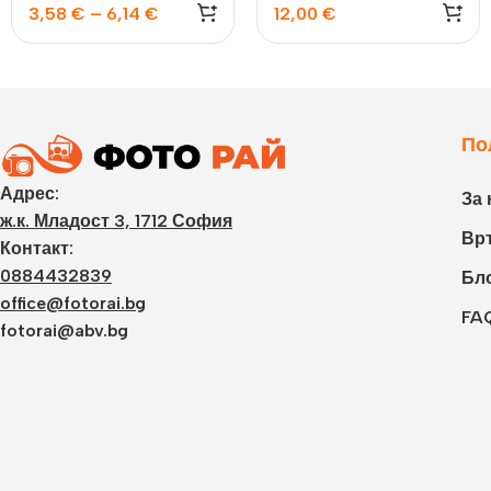
3,58
€
–
6,14
€
12,00
€
По
Адрес:
За 
ж.к. Младост 3, 1712 София
Връ
Контакт:
0884432839
Бл
office@fotorai.bg
FA
fotorai@abv.bg