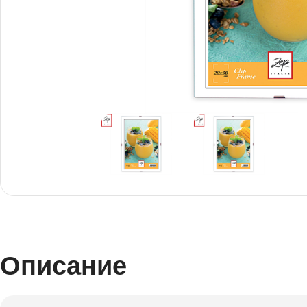
Снимки И
Дек
Постери
Сте
Снимки малък
Dibo
формат
Акр
Описание
Голям формат
Печ
Печат върху канава
пен