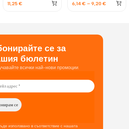
11,25
€
6,14
€
–
9,20
€
онирайте се за
ашия бюлетин
учавайте всички най-нови промоции.
ъде използвано в съответствие с нашата