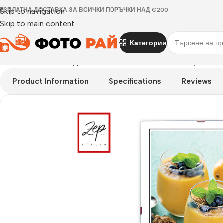
ЕЗПЛАТНА ДОСТАВКА ЗА ВСИЧКИ ПОРЪЧКИ НАД €200
Skip to navigation
Skip to main content
Категории
Начало
›
Рамка за една снимка
›
Рамка за снимки Clip frame
Product Information
Specifications
Reviews