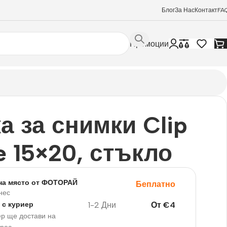
Блог
За Нас
Контакт
FA
Промоции
а за снимки Clip
e 15×20, стъкло
на място от ФОТОРАЙ
Беплатно
нес
1-2 Дни
От
€
4
 с куриер
р ще достави на