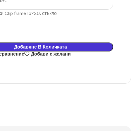
дрес
и Clip frame 15×20, стъкло
€
Добавяне В Количката
 сравнение
Добави е желани