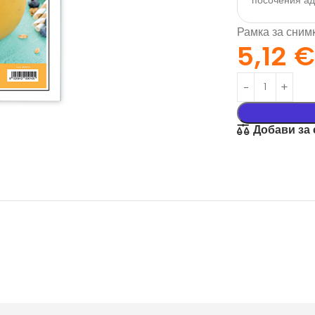
посочения а
Рамка за снимк
5,12
Добави за
орация За
Текстил И
на
Подаръци
nd
Чаши
илик Бонд
Тениски
ат върху
Възглавници
окартон
Торбички