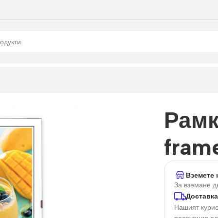
 15×20, стъкло
Рамк
fram
Вземете 
За вземане д
Доставка
Нашият курие