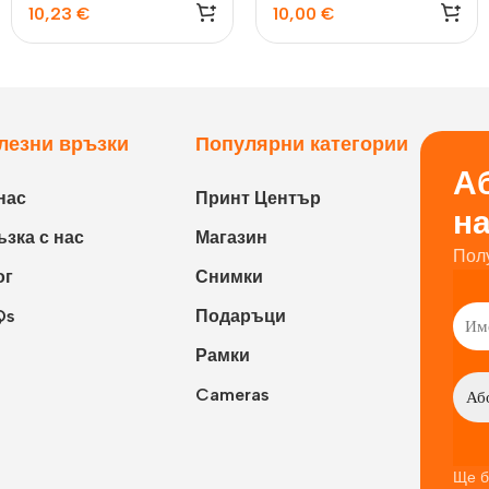
10,23
€
10,00
€
лезни връзки
Популярни категории
Аб
нас
Принт Център
н
зка с нас
Магазин
Пол
ог
Снимки
Qs
Подаръци
Рамки
Cameras
Ще б