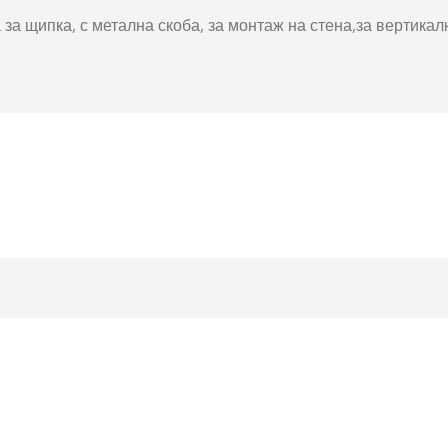
окнига
Фото пъзел 120
а за щипка, с метална скоба, за монтаж на стена,за вертика
части
Магнити
Ключодържатели
Други