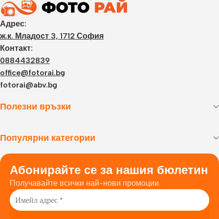
Адрес:
ж.к. Младост 3, 1712 София
Контакт:
0884432839
office@fotorai.bg
fotorai@abv.bg
Полезни връзки
Популярни категории
Абонирайте се за нашия бюлетин
Получавайте всички най-нови промоции.