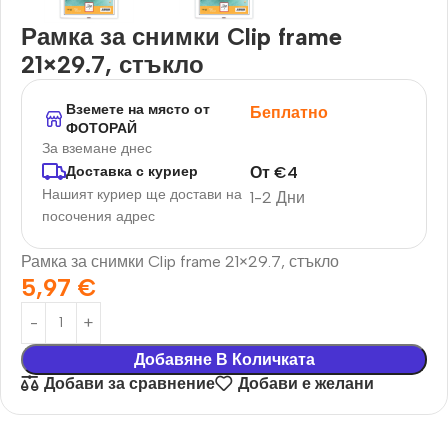
Рамка за снимки Clip frame
21×29.7, стъкло
Вземете на място от
Беплатно
ФОТОРАЙ
За вземане днес
От
€
4
Доставка с куриер
Нашият куриер ще достави на
1-2 Дни
посочения адрес
Рамка за снимки Clip frame 21×29.7, стъкло
5,97
€
Добавяне В Количката
Добави за сравнение
Добави е желани