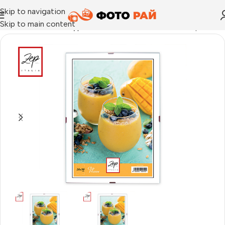
Skip to navigation
Skip to main content
Начало
›
Рамка за една снимка
›
Рамка за снимки Clip frame 