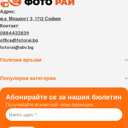
Адрес:
ж.к. Младост 3, 1712 София
Контакт:
0884432839
office@fotorai.bg
fotorai@abv.bg
Полезни връзки
Популярни категории
Абонирайте се за нашия бюлетин
Получавайте всички най-нови промоции.