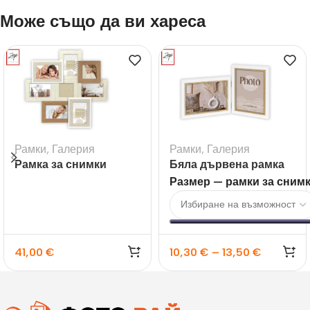
Може също да ви хареса
Рамки
,
Галерия
Рамки
,
Галерия
Рамка за снимки
Бяла дървена рамка
галерия Livigno – 8бр.
Ayas 2L за 2 снимки за
Размер — рамки за сним
10×15 и 13×18
41,00
€
10,30
€
–
13,50
€