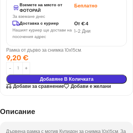
Вземете на място от
Беплатно
ФОТОРАЙ
За вземане днес
От
€
4
Доставка с куриер
Нашият куриер ще достави на
1-2 Дни
посочения адрес
Рамка от дърво за снимка 10х15см.
9,20
€
Добавяне В Количката
Добави за сравнение
Добави е желани
Описание
Дървена рамка с мотив Купидон за снимка 10х15см. За