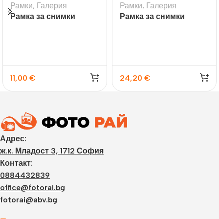
Рамки
,
Галерия
Рамки
,
Галерия
Рамка за снимки
Рамка за снимки
галерия Visby черна
галерия Bormio за 6
снимки
11,00
€
24,20
€
Адрес:
ж.к. Младост 3, 1712 София
Контакт:
0884432839
office@fotorai.bg
fotorai@abv.bg