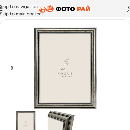
Skip to navigation
Skip to main content
Начало
›
Рамка за една снимка
›
Рамка за снимки Focus Holly