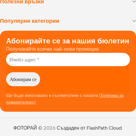
Полезни връзки
Популярни категории
Абонирайте се за нашия бюлетин
Получавайте всички най-нови промоции.
Ще бъде използвано в съответствие с нашата
Политика за
поверителност
ФОТОРАЙ
© 2026
Създаден от FlashPath Cloud
.