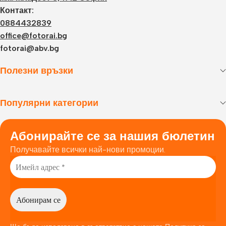
Контакт:
0884432839
office@fotorai.bg
fotorai@abv.bg
Полезни връзки
Популярни категории
Абонирайте се за нашия бюлетин
Получавайте всички най-нови промоции.