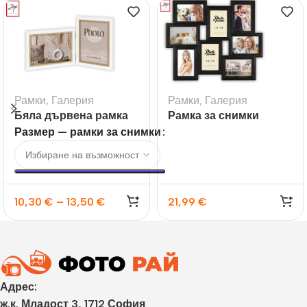
Рамки
,
Галерия
Рамки
,
Галерия
Бяла дървена рамка
Рамка за снимки
Ayas 2L за 2 снимки за
галерия Tolosa Black
Размер — рамки за снимки
10×15 и 13×18
10,30
€
–
13,50
€
21,99
€
Адрес:
ж.к. Младост 3, 1712 София