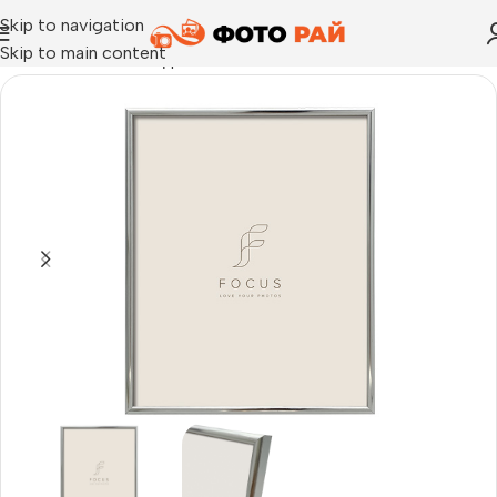
Skip to navigation
Skip to main content
Начало
›
Рамка за една снимка
›
Рамка за снимки Focus Lily 