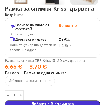
Рамка за снимки Kriss, дървена
Код:
Няма
Вземете на място от
Беплатно
ФОТОРАЙ
За вземане днес
От
€
4
Доставка с куриер
Нашият куриер ще достави на
1-2 Дни
посочения адрес
Рамка за снимки ZEP Kriss 15×20 см., дървена
6,65
€
–
8,70
€
Размер — Рамка за една снимка
Добавяне В Количката