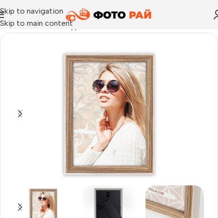
Skip to navigation
Skip to main content
Начало
›
Рамка за една снимка
›
Рамка за снимки Kriss, дър