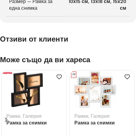
Размер — Рамка за
10х15 см
,
13х18 см
,
15х20
една снимка
см
Отзиви от клиенти
Може също да ви хареса
Рамки
,
Галерия
Рамки
,
Галерия
Рамка за снимки
Рамка за снимки
галерия Visby черна
галерия Riace