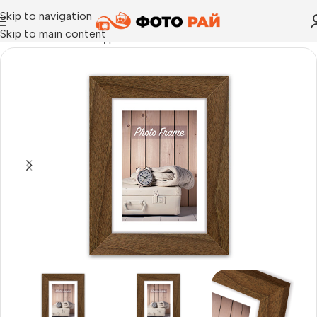
Skip to navigation
Skip to main content
Начало
›
Рамка за една снимка
›
Рамка за снимки Nelson 8 