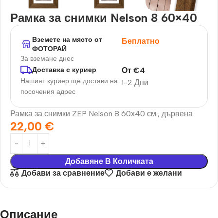
Рамка за снимки Nelson 8 60×40
Вземете на място от
Беплатно
ФОТОРАЙ
За вземане днес
От
€
4
Доставка с куриер
Нашият куриер ще достави на
1-2 Дни
посочения адрес
Рамка за снимки ZEP Nelson 8 60х40 см., дървена
22,00
€
Добавяне В Количката
Добави за сравнение
Добави е желани
Описание