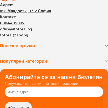
Адрес:
ж.к. Младост 3, 1712 София
Контакт:
0884432839
office@fotorai.bg
fotorai@abv.bg
Полезни връзки
Популярни категории
Абонирайте се за нашия бюлетин
Получавайте всички най-нови промоции.