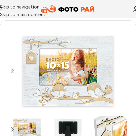
Skip to navigation
Skip to main content
Начало
›
Рамка за една снимка
›
Рамка за снимки Noemi H 10