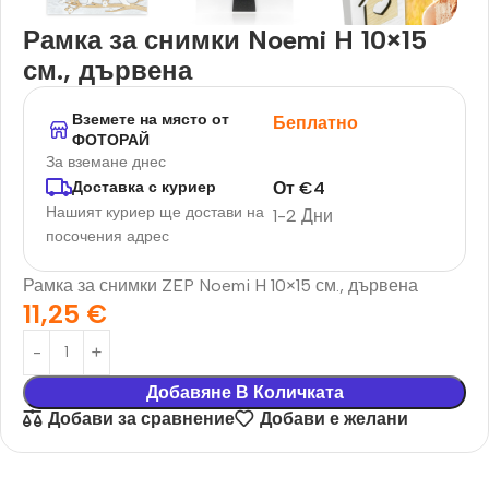
Рамка за снимки Noemi H 10×15
см., дървена
Вземете на място от
Беплатно
ФОТОРАЙ
За вземане днес
От
€
4
Доставка с куриер
Нашият куриер ще достави на
1-2 Дни
посочения адрес
Рамка за снимки ZEP Noemi H 10×15 см., дървена
11,25
€
Добавяне В Количката
Добави за сравнение
Добави е желани