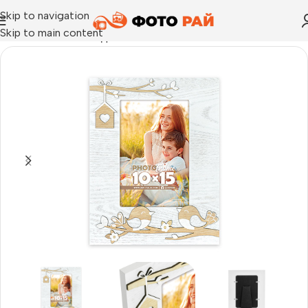
Skip to navigation
Skip to main content
Начало
›
Рамка за една снимка
›
Рамка за снимки Noemi V 10