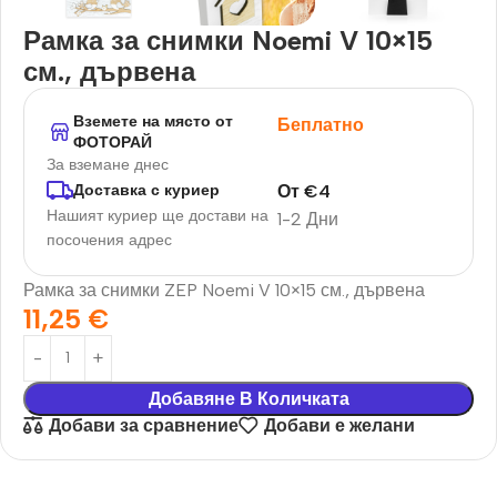
Рамка за снимки Noemi V 10×15
см., дървена
Вземете на място от
Беплатно
ФОТОРАЙ
За вземане днес
От
€
4
Доставка с куриер
Нашият куриер ще достави на
1-2 Дни
посочения адрес
Рамка за снимки ZEP Noemi V 10×15 см., дървена
11,25
€
Добавяне В Количката
Добави за сравнение
Добави е желани