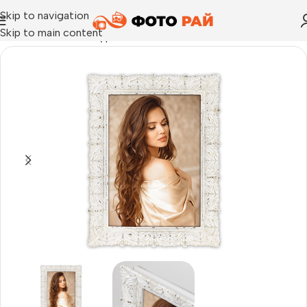
Skip to navigation
Skip to main content
Начало
›
Рамка за една снимка
›
Рамка за снимки Sablets 15