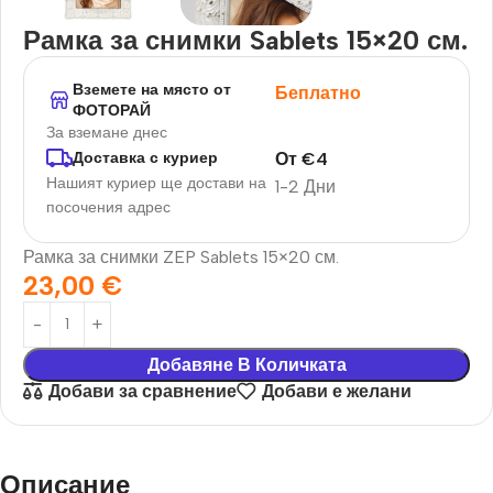
Рамка за снимки Sablets 15×20 см.
Вземете на място от
Беплатно
ФОТОРАЙ
За вземане днес
От
€
4
Доставка с куриер
Нашият куриер ще достави на
1-2 Дни
посочения адрес
Рамка за снимки ZEP Sablets 15×20 см.
23,00
€
Добавяне В Количката
Добави за сравнение
Добави е желани
Описание