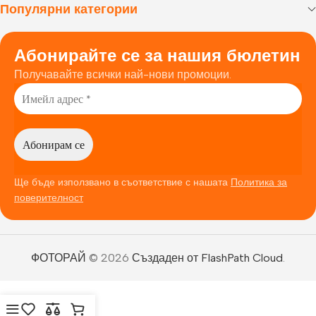
Популярни категории
Абонирайте се за нашия бюлетин
Получавайте всички най-нови промоции.
Ще бъде използвано в съответствие с нашата
Политика за
поверителност
ФОТОРАЙ
© 2026
Създаден от FlashPath Cloud
.