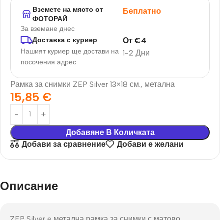
Вземете на място от
Беплатно
ФОТОРАЙ
За вземане днес
От
€
4
Доставка с куриер
Нашият куриер ще достави на
1-2 Дни
посочения адрес
Рамка за снимки ZEP Silver 13×18 см., метална
15,85
€
Добавяне В Количката
Добави за сравнение
Добави е желани
Описание
ZEP Silver e метална рамка за снимки с матово