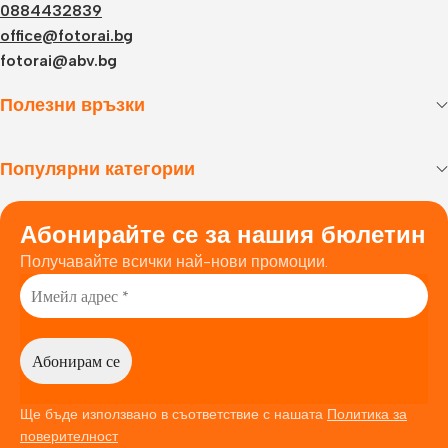
0884432839
office@fotorai.bg
fotorai@abv.bg
Полезни връзки
Популярни категории
Абонирайте се за нашия бюлетин
Получавайте всички най-нови промоции.
Ще бъде използвано в съответствие с нашата
Политика за
поверителност