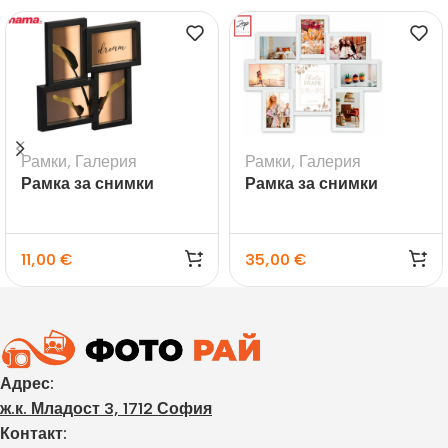
Рамки
,
Галерия
Рамки
,
Галерия
Рамка за снимки
Рамка за снимки
галерия Visby черна
галерия Riace
11,00
€
35,00
€
Адрес:
ж.к. Младост 3, 1712 София
Контакт: