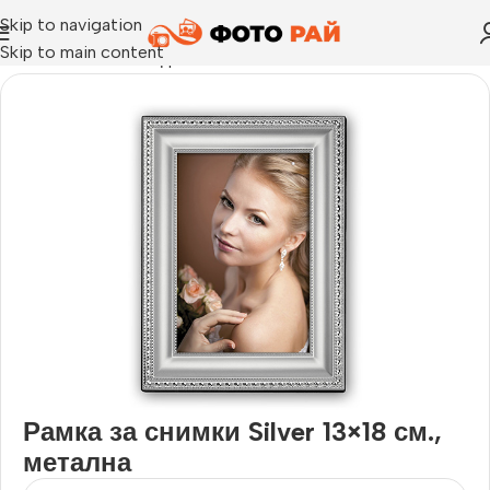
Skip to navigation
Skip to main content
Начало
›
Рамка за една снимка
›
Рамка за снимки Silver 13×1
Рамка за снимки Silver 13×18 см.,
метална