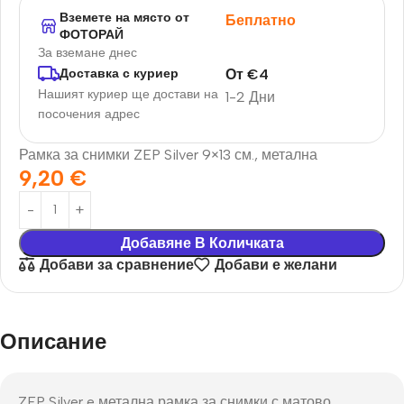
Вземете на място от
Беплатно
ФОТОРАЙ
За вземане днес
От
€
4
Доставка с куриер
Нашият куриер ще достави на
1-2 Дни
посочения адрес
Рамка за снимки ZEP Silver 9×13 см., метална
9,20
€
Добавяне В Количката
Добави за сравнение
Добави е желани
Описание
ZEP Silver e метална рамка за снимки с матово