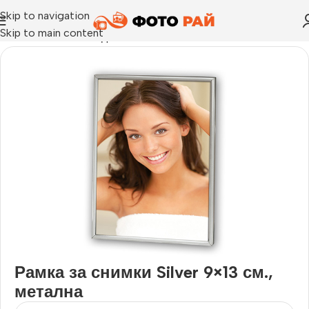
Skip to navigation
Skip to main content
Начало
›
Рамка за една снимка
›
Рамка за снимки Silver 9×13
Рамка за снимки Silver 9×13 см.,
метална