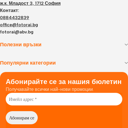
ж.к. Младост 3, 1712 София
Контакт:
0884432839
office@fotorai.bg
fotorai@abv.bg
Полезни връзки
Популярни категории
Абонирайте се за нашия бюлетин
Получавайте всички най-нови промоции.