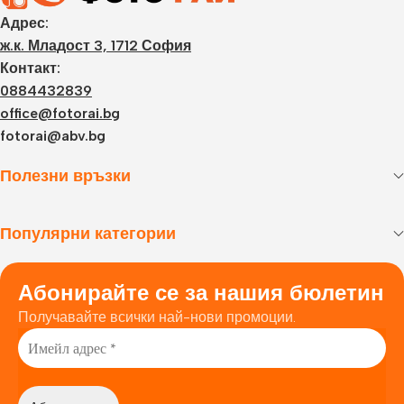
Адрес:
ж.к. Младост 3, 1712 София
Контакт:
0884432839
office@fotorai.bg
fotorai@abv.bg
Полезни връзки
Популярни категории
Абонирайте се за нашия бюлетин
Получавайте всички най-нови промоции.