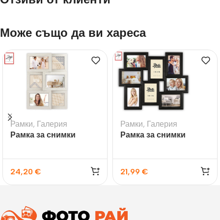
Може също да ви хареса
Рамки
,
Галерия
Рамки
,
Галерия
Рамка за снимки
Рамка за снимки
галерия Bormio за 6
галерия Tolosa Black
снимки
24,20
€
21,99
€