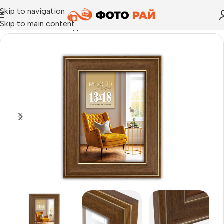
Skip to navigation
Skip to main content
Начало
›
Рамка за една снимка
›
Рамка за снимки Venezia 10