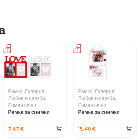
а
Рамки
,
Галерия
,
Рамки
,
Галерия
,
Любов и сватба
,
Любов и сватба
,
Романтични
Романтични
Рамка за снимки
Рамка за снимки
Madeira
Rubina за 2бр. снимки
10х15см
7,67
€
15,40
€