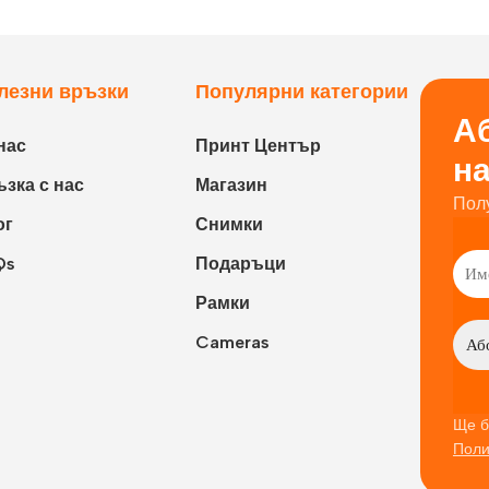
лезни връзки
Популярни категории
Аб
нас
Принт Център
н
зка с нас
Магазин
Пол
ог
Снимки
Qs
Подаръци
Рамки
Cameras
Ще б
Поли