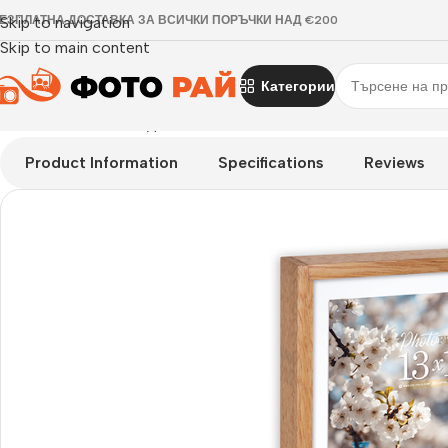
ЕЗПЛАТНА ДОСТАВКА ЗА ВСИЧКИ ПОРЪЧКИ НАД €200
Skip to navigation
Skip to main content
Категории
Начало
›
Рамка за една снимка
›
Рамка за снимки Vittel 15×
Product Information
Specifications
Reviews