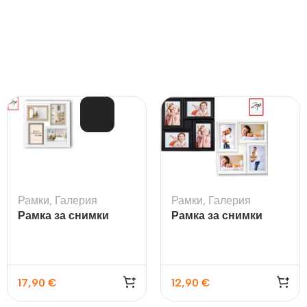
ИЗЧ
ЕРП
АН
Рамки
,
Галерия
Рамки
,
Галерия
Рамка за снимки
Рамка за снимки
галерия Melville
галерия Malaga
17,90
€
12,90
€