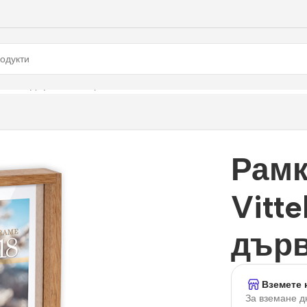
20 см., дървена, кафява
Рамк
Vitte
дърв
Вземете 
За вземане д