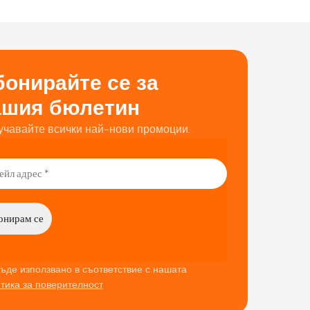
онирайте се за
ашия бюлетин
учавайте всички най-нови промоции.
ъде използвано в съответствие с нашата
тика за поверителност