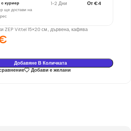
1-2 Дни
От
€
4
 с куриер
р ще достави на
дрес
и ZEP Vittel 15×20 см., дървена, кафява
€
Добавяне В Количката
 сравнение
Добави е желани