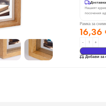
Доставка
Нашият курие
посочения а
Рамка за снимк
16,36
Добави за
орация За
Текстил И
на
Подаръци
nd
Чаши
илик Бонд
Тениски
ат върху
Възглавници
окартон
Торбички