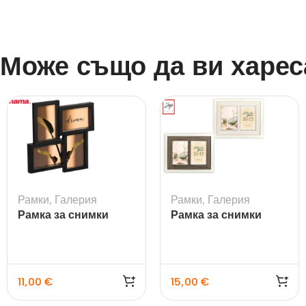
Може също да ви харес
Рамки
,
Галерия
Рамки
,
Галерия
Рамка за снимки
Рамка за снимки
галерия Visby черна
Arlon 2Q
11,00
€
15,00
€