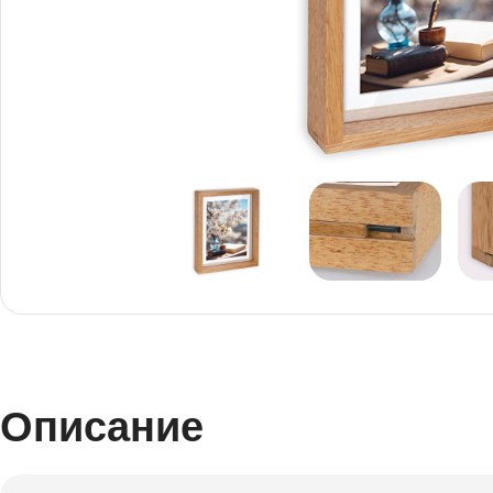
Снимки И
Дек
Постери
Сте
Снимки малък
Dibo
формат
Акр
Описание
Голям формат
Печ
Печат върху канава
пен