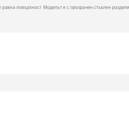
окнига
Фото пъзел 120
у равна повърхност. Моделът е с прозрачен стъклен разделит
части
Магнити
Ключодържатели
Други