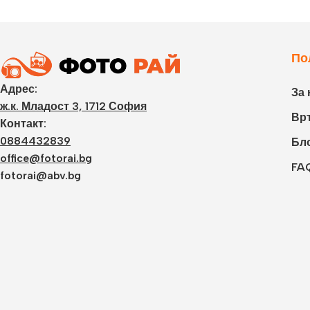
По
Адрес:
За 
ж.к. Младост 3, 1712 София
Връ
Контакт:
0884432839
Бл
office@fotorai.bg
FA
fotorai@abv.bg