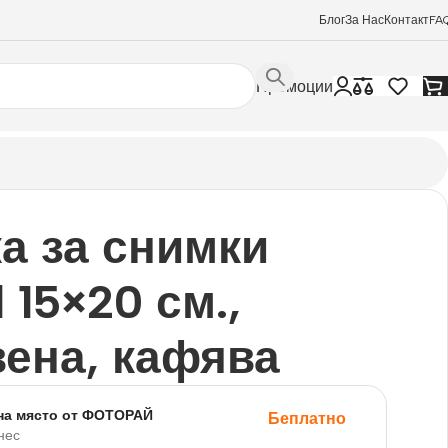
Блог
За Нас
Контакт
FA
Промоции
а за снимки
l 15×20 см.,
ена, кафява
на място от ФОТОРАЙ
Беплатно
нес