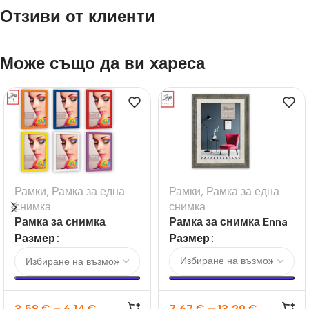
Отзиви от клиенти
Може също да ви хареса
Рамки
,
Рамка за една
Рамки
,
Рамка за една
снимка
снимка
Рамка за снимка
Рамка за снимка Enna
Darwin
Размер
Размер
3,58
€
–
6,14
€
7,67
€
–
13,29
€