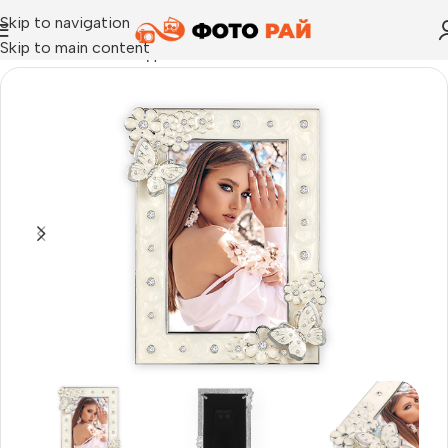
Skip to navigation
Skip to main content
Начало
›
Рамка за една снимка
›
Рамка за снимки Vivaldi 10×