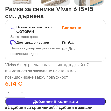
Рамка за снимки Vivan 6 15×15
см., дървена
Вземете на място от
Беплатно
ФОТОРАЙ
За вземане днес
От
€
4
Доставка с куриер
Нашият куриер ще достави на
1-2 Дни
посочения адрес
Vivian 6 е дървена рамка с винтидж дизайн. С
възможност за закачване на стена или
позициониране върху повърхност.
6,14
€
Добавяне В Количката
Добави за сравнение
Добави е желани