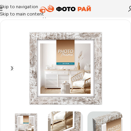
Skip to navigation
Skip to main content
Начало
›
Рамка за една снимка
›
Рамка за снимки Vivan 6 15