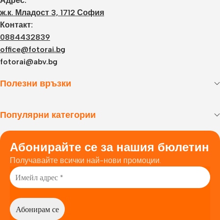
Адрес:
ж.к. Младост 3, 1712 София
Контакт:
0884432839
office@fotorai.bg
fotorai@abv.bg
Полезни връзки
Популярни категории
Абонирайте се за нашия бюлетин
Получавайте всички най-нови промоции.