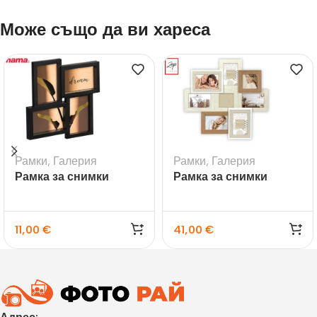
Може също да ви хареса
Рамки
,
Галерия
Рамки
,
Галерия
Рамка за снимки
Рамка за снимки
галерия Visby черна
галерия Livigno – 8бр.
11,00
€
41,00
€