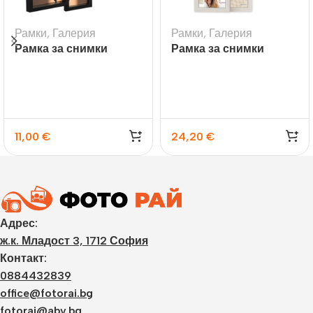
Рамки
,
Галерия
Рамки
,
Галерия
Рамка за снимки
Рамка за снимки
галерия Visby черна
галерия Bormio за 6
снимки
11,00
€
24,20
€
Адрес:
ж.к. Младост 3, 1712 София
Контакт:
0884432839
office@fotorai.bg
fotorai@abv.bg