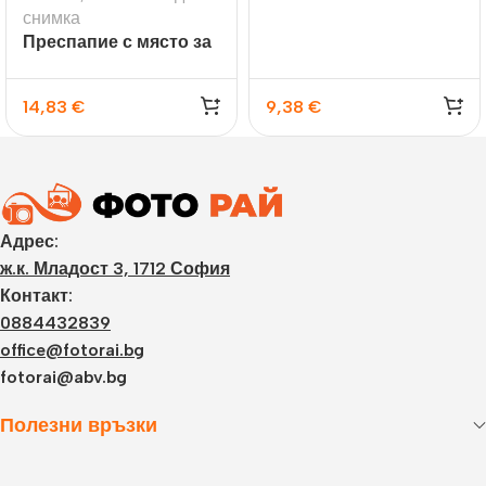
снимка
Преспапие с място за
снимка 10х15 см.
14,83
€
9,38
€
Адрес:
ж.к. Младост 3, 1712 София
Контакт:
0884432839
office@fotorai.bg
fotorai@abv.bg
Полезни връзки