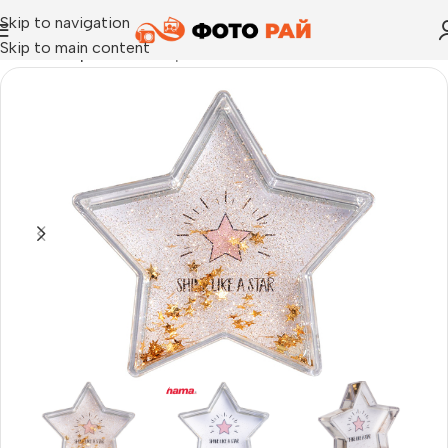
Skip to navigation
Skip to main content
Начало
›
Преспапие
›
Преспапие Star