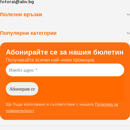
fotorai@abv.bg
Полезни връзки
Популярни категории
Абонирайте се за нашия бюлетин
Получавайте всички най-нови промоции.
Ще бъде използвано в съответствие с нашата
Политика за
поверителност