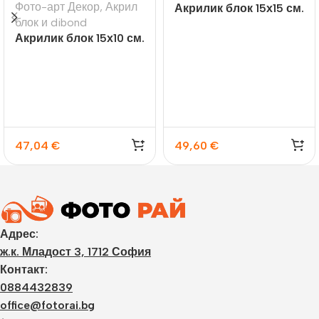
Фото-арт Декор
,
Акрил
Акрилик блок 15х15 см.
блок и dibond
/23 мм./
Акрилик блок 15х10 см.
/23 мм./
47,04
€
49,60
€
Адрес:
ж.к. Младост 3, 1712 София
Контакт:
0884432839
office@fotorai.bg