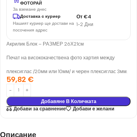
ФОТОРАЙ
За вземане днес
От
€
4
Доставка с куриер
Нашият куриер ще достави на
1-2 Дни
посочения адрес
Акрилик Блок – РАЗМЕР 26Х21см
Печат на висококачествена фото хартия между
плексиглас /20мм или 10мм/ и черен плексиглас 3мм.
59,82
€
Добавяне В Количката
Добави за сравнение
Добави е желани
Описание