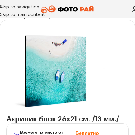
Skip to navigation
Skip to main content
Начало
›
Принт център
›
Акрилик блок 26х21 см. /13 мм./
Акрилик блок 26х21 см. /13 мм./
Вземете на място от
Беплатно