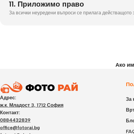
11. Приложимо право
За всички неуредени въпроси се прилага действащото 
Ако им
По
Адрес:
За 
ж.к. Младост 3, 1712 София
Връ
Контакт:
0884432839
Бл
office@fotorai.bg
FA