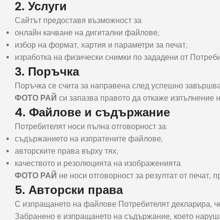
2. Услуги
Сайтът предоставя възможност за:
онлайн качване на дигитални файлове;
избор на формат, хартия и параметри за печат;
изработка на физически снимки по зададени от Потреби
3. Поръчка
Поръчка се счита за направена след успешно завършва
ФОТО РАЙ
си запазва правото да откаже изпълнение н
4. Файлове и съдържание
Потребителят носи пълна отговорност за:
Снимки И
Дек
съдържанието на изпратените файлове;
Постери
Сте
авторските права върху тях;
Снимки малък
Dibo
качеството и резолюцията на изображенията.
формат
ФОТО РАЙ
не носи отговорност за резултат от печат, 
Акр
Голям формат
5. Авторски права
Печ
С изпращането на файлове Потребителят декларира, че
Печат върху канава
пен
Забранено е изпращането на съдържание, което наруш