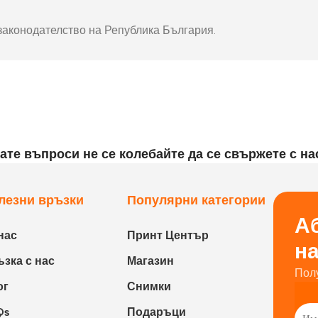
законодателство на Република България.
ате въпроси не се колебайте да се свържете с на
лезни връзки
Популярни категории
Аб
нас
Принт Център
н
зка с нас
Магазин
Пол
ог
Снимки
Qs
Подаръци