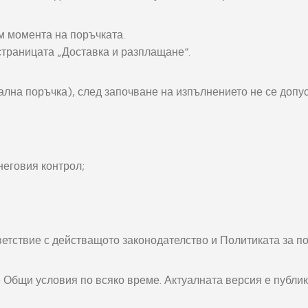
окнига
Фото пъзел 120
части
ъм момента на поръчката.
траницата „Доставка и разплащане“.
Магнити
Ключодържатели
ална поръчка), след започване на изпълнението не се допус
Други
неговия контрол;
етствие с действащото законодателство и Политиката за по
Общи условия по всяко време. Актуалната версия е публику