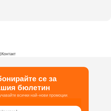
с
Контакт
онирайте се за
ашия бюлетин
учавайте всички най-нови промоции.