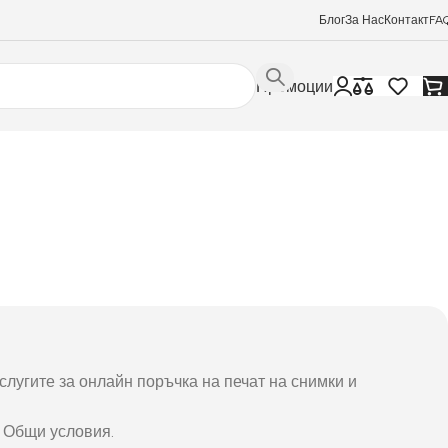
Блог
За Нас
Контакт
FA
Промоции
слугите за онлайн поръчка на печат на снимки и
е Общи условия.