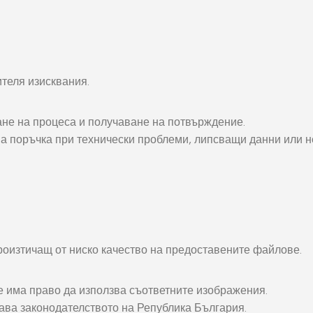
теля изисквания.
не на процеса и получаване на потвърждение.
а поръчка при технически проблеми, липсващи данни или н
орация За
Текстил И
на
Подаръци
nd
Чаши
произтичащ от ниско качество на предоставените файлове.
илик Бонд
Тениски
ат върху
Възглавници
 има право да използва съответните изображения.
окартон
Торбички
ава законодателството на Република България.